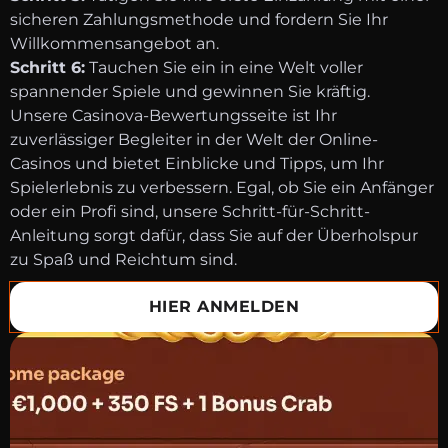
sicheren Zahlungsmethode und fordern Sie Ihr
Willkommensangebot an.
Schritt 6:
Tauchen Sie ein in eine Welt voller
spannender Spiele und gewinnen Sie kräftig.
Unsere Casinova-Bewertungsseite ist Ihr
zuverlässiger Begleiter in der Welt der Online-
Casinos und bietet Einblicke und Tipps, um Ihr
Spielerlebnis zu verbessern. Egal, ob Sie ein Anfänger
oder ein Profi sind, unsere Schritt-für-Schritt-
Anleitung sorgt dafür, dass Sie auf der Überholspur
zu Spaß und Reichtum sind.
HIER ANMELDEN