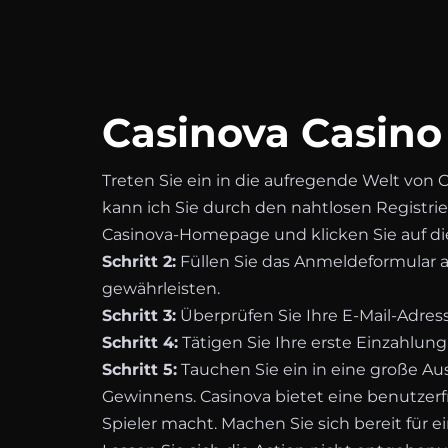
Casinova Casin
Treten Sie ein in die aufregende Welt von C
kann ich Sie durch den nahtlosen Registri
Casinova-Homepage und klicken Sie auf di
Schritt 2:
Füllen Sie das Anmeldeformular a
gewährleisten.
Schritt 3:
Überprüfen Sie Ihre E-Mail-Adres
Schritt 4:
Tätigen Sie Ihre erste Einzahlu
Schritt 5:
Tauchen Sie ein in eine große Aus
Gewinnens. Casinova bietet eine benutzerfr
Spieler macht. Machen Sie sich bereit für