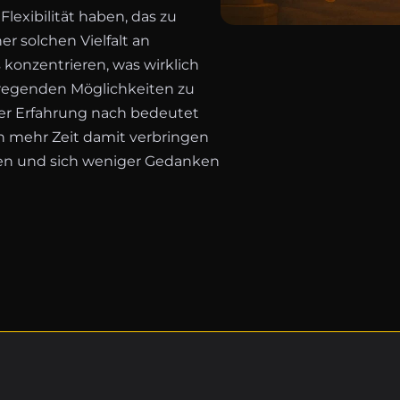
 Flexibilität haben, das zu
r solchen Vielfalt an
konzentrieren, was wirklich
fregenden Möglichkeiten zu
ner Erfahrung nach bedeutet
n mehr Zeit damit verbringen
ßen und sich weniger Gedanken