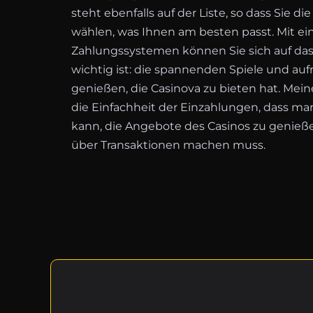
steht ebenfalls auf der Liste, so dass Sie die
wählen, was Ihnen am besten passt. Mit eine
Zahlungssystemen können Sie sich auf das 
wichtig ist: die spannenden Spiele und au
genießen, die Casinova zu bieten hat. Mei
die Einfachheit der Einzahlungen, dass ma
kann, die Angebote des Casinos zu genie
über Transaktionen machen muss.