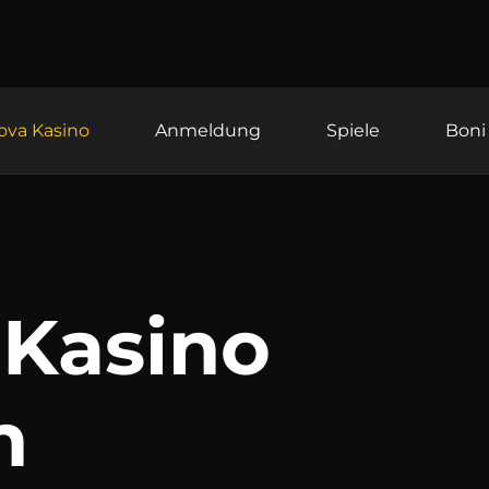
ova Kasino
Anmeldung
Spiele
Boni
 Kasino
n