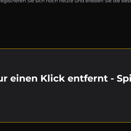
registrieren Sie sich noch heute und erleben Sie die bes
r einen Klick entfernt - Spi