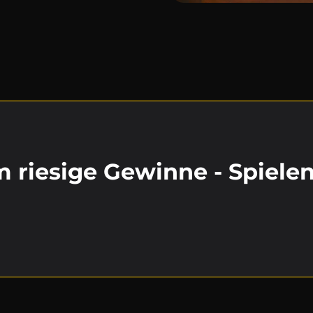
 riesige Gewinne - Spielen 