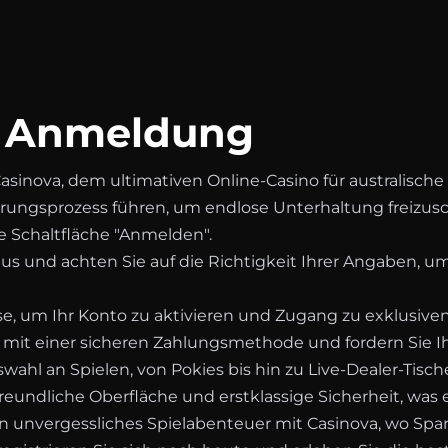
o Anmeldung
asinova, dem ultimativen Online-Casino für australische 
erungsprozess führen, um endlose Unterhaltung freizus
e Schaltfläche "Anmelden".
us und achten Sie auf die Richtigkeit Ihrer Angaben, u
se, um Ihr Konto zu aktivieren und Zugang zu exklusive
ng mit einer sicheren Zahlungsmethode und fordern Sie
wahl an Spielen, von Pokies bis hin zu Live-Dealer-Tisc
eundliche Oberfläche und erstklassige Sicherheit, was e
 ein unvergessliches Spielabenteuer mit Casinova, wo S