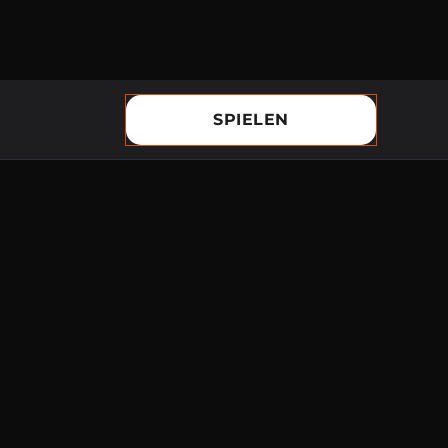
SPIELEN