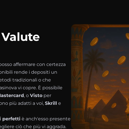
 Valute
 posso affermare con certezza
nibili rende i depositi un
etodi tradizionali o che
asinova vi copre. È possibile
astercard
, o
Visto
per
sono più adatti a voi,
Skrill
e
i perfetti
è anch'esso presente
cegliere ciò che più vi aggrada.