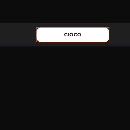
GIOCO