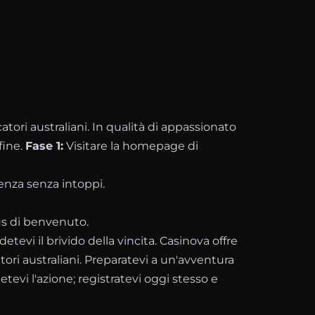
tori australiani. In qualità di appassionato
fine.
Fase 1:
Visitare la homepage di
ienza senza intoppi.
us di benvenuto.
tevi il brivido della vincita. Casinova offre
atori australiani. Preparatevi a un'avventura
evi l'azione; registratevi oggi stesso e