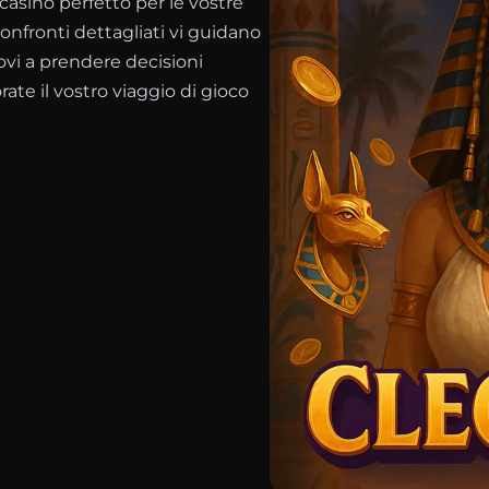
l casinò perfetto per le vostre
confronti dettagliati vi guidano
ovi a prendere decisioni
rate il vostro viaggio di gioco