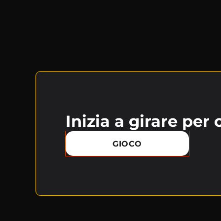
Inizia a girare per
GIOCO